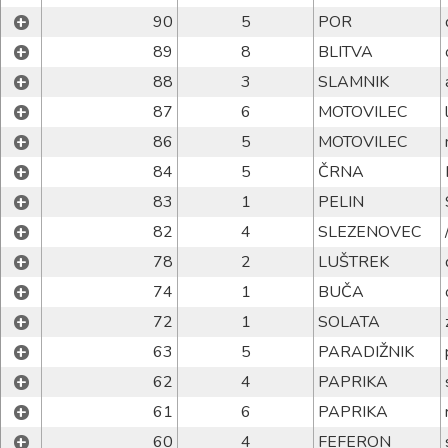
+
90
5
POR
+
89
8
BLITVA
+
88
3
SLAMNIK
+
87
6
MOTOVILEC
+
86
5
MOTOVILEC
+
84
5
ČRNA
+
83
1
PELIN
+
82
4
SLEZENOVEC
+
78
2
LUŠTREK
+
74
1
BUČA
+
72
1
SOLATA
+
63
5
PARADIŽNIK
+
62
4
PAPRIKA
+
61
6
PAPRIKA
+
60
4
FEFERON