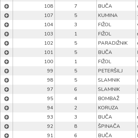
+
108
7
BUČA
+
107
5
KUMINA
+
104
3
FIŽOL
+
103
1
FIŽOL
+
102
5
PARADIŽNIK
+
101
5
BUČA
+
100
1
FIŽOL
+
99
5
PETERŠILJ
+
98
5
SLAMNIK
+
97
6
SLAMNIK
+
95
4
BOMBAŽ
+
94
2
KORUZA
+
93
3
BUČA
+
92
8
ŠPINAČA
+
91
6
BUČA