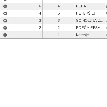
+
6
4
REPA
+
4
5
PETERŠILJ
+
3
6
GOMOLJNA ZELENA
+
2
2
RDEČA PESA
+
1
1
Korenje