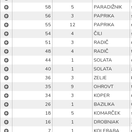
+
58
5
PARADIŽNIK
+
56
3
PAPRIKA
+
55
12
PAPRIKA
+
54
4
ČILI
+
51
3
RADIČ
+
48
4
RADIČ
+
44
1
SOLATA
+
40
1
SOLATA
+
36
3
ZELJE
+
35
9
OHROVT
+
34
3
KOPER
+
26
1
BAZILIKA
+
18
5
KOMARČEK
+
16
1
DROBNJAK
.
+
7
1
KOLERABA